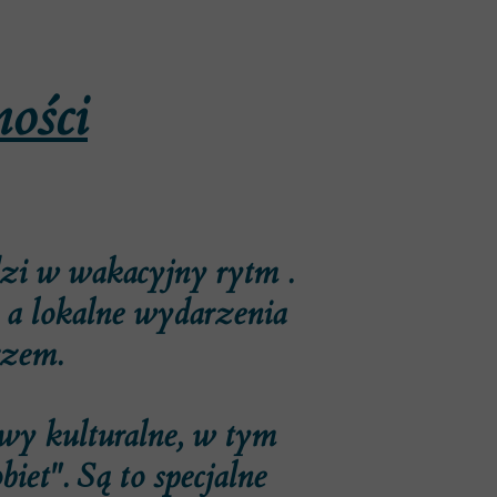
ości
dzi w wakacyjny rytm .
, a lokalne wydarzenia
rzem.
ywy kulturalne, w tym
iet". Są to specjalne