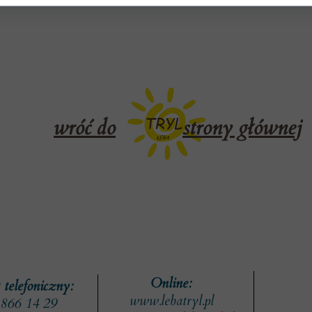
wróć do
strony głównej
Online:
 telefoniczny:
www.lebatryl.pl
 866 14 29